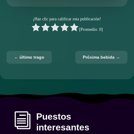
¡Haz clic para calificar esta publicación!
[Promedio:
0
]
←
último trago
Próxima bebida
→
i
Puestos
interesantes