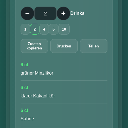
Anzahl
−
+
Drinks
1
2
4
6
10
Zutaten
Drucken
Teilen
kopieren
6 cl
grüner Minzlikör
6 cl
klarer Kakaolikör
6 cl
Sahne